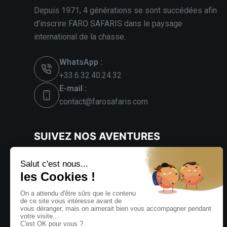
Depuis 1971, 4 générations se sont succédées afin
d'inscrire FARO SAFARIS dans le paysage
international de la chasse.
WhatsApp :
+33.6.32.40.24.32
E-mail :
contact@farosafaris.com
SUIVEZ NOS AVENTURES