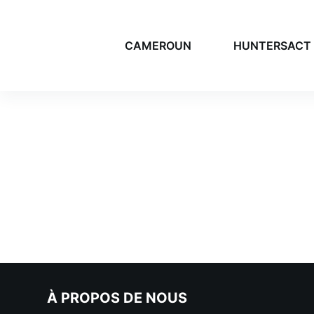
P
a
CAMEROUN
HUNTERSACT
s
s
e
r
a
u
c
o
n
t
e
n
u
À PROPOS DE NOUS