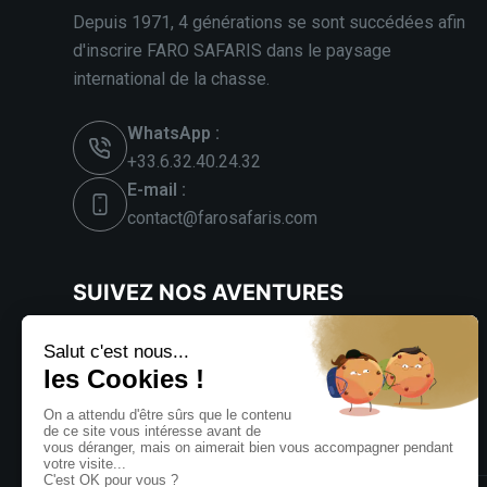
Depuis 1971, 4 générations se sont succédées afin
d'inscrire FARO SAFARIS dans le paysage
international de la chasse.
WhatsApp :
+33.6.32.40.24.32
E-mail :
contact@farosafaris.com
SUIVEZ NOS AVENTURES